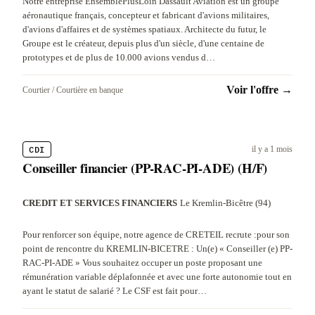
Notre entreprise EnsemblePlusLoin Dassault Aviation est un groupe
aéronautique français, concepteur et fabricant d'avions militaires,
d'avions d'affaires et de systèmes spatiaux. Architecte du futur, le
Groupe est le créateur, depuis plus d'un siècle, d'une centaine de
prototypes et de plus de 10.000 avions vendus d…
Voir l'offre →
Courtier / Courtière en banque
CDI
il y a 1 mois
Conseiller financier (PP-RAC-PI-ADE) (H/F)
CREDIT ET SERVICES FINANCIERS
·
Le Kremlin-Bicêtre (94)
Pour renforcer son équipe, notre agence de CRETEIL recrute :pour son
point de rencontre du KREMLIN-BICETRE : Un(e) « Conseiller (e) PP-
RAC-PI-ADE » Vous souhaitez occuper un poste proposant une
rémunération variable déplafonnée et avec une forte autonomie tout en
ayant le statut de salarié ? Le CSF est fait pour…