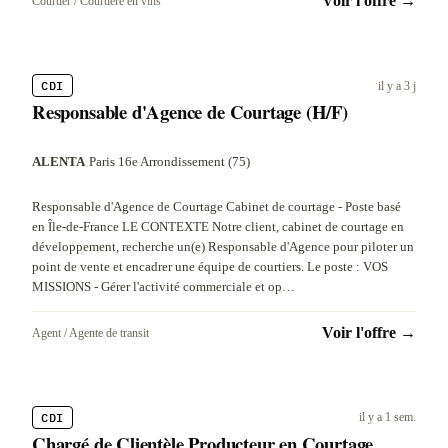
Voir l'offre →
Courtier / Courtière en vins
CDI
il y a 3 j
Responsable d'Agence de Courtage (H/F)
ALENTA
·
Paris 16e Arrondissement (75)
Responsable d'Agence de Courtage Cabinet de courtage - Poste basé
en Île-de-France LE CONTEXTE Notre client, cabinet de courtage en
développement, recherche un(e) Responsable d'Agence pour piloter un
point de vente et encadrer une équipe de courtiers. Le poste : VOS
MISSIONS - Gérer l'activité commerciale et op…
Voir l'offre →
Agent / Agente de transit
CDI
il y a 1 sem.
Chargé de Clientèle Producteur en Courtage