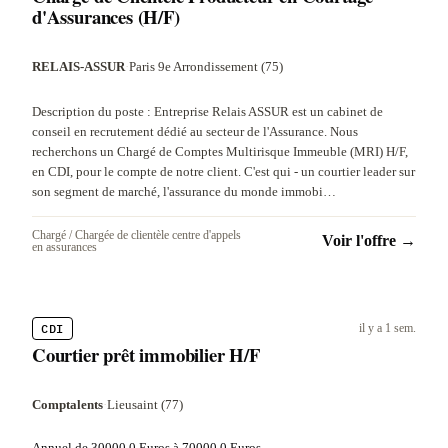
d'Assurances (H/F)
RELAIS-ASSUR
·
Paris 9e Arrondissement (75)
Description du poste : Entreprise Relais ASSUR est un cabinet de
conseil en recrutement dédié au secteur de l'Assurance. Nous
recherchons un Chargé de Comptes Multirisque Immeuble (MRI) H/F,
en CDI, pour le compte de notre client. C'est qui - un courtier leader sur
son segment de marché, l'assurance du monde immobi…
Chargé / Chargée de clientèle centre d'appels
Voir l'offre →
en assurances
CDI
il y a 1 sem.
Courtier prêt immobilier H/F
Comptalents
·
Lieusaint (77)
Annuel de 30000.0 Euros à 70000.0 Euros